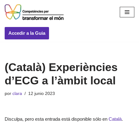
Saltar
al
contenido
Accedir a la Guia
(Català) Experiències
d’ECG a l’àmbit local
por
clara
12 junio 2023
Disculpa, pero esta entrada está disponible sólo en
Català
.