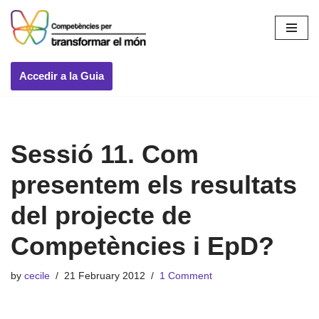
Skip
to
content
Accedir a la Guia
Sessió 11. Com
presentem els resultats
del projecte de
Competències i EpD?
by
cecile
21 February 2012
1 Comment