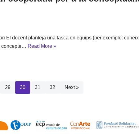
atori El docent planteja una tasca en equips (per exemple: cone
un concepte…
Read More »
29
30
31
32
Next »